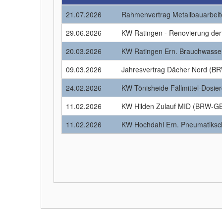
21.07.2026
Rahmenvertrag Metallbauarbe
29.06.2026
KW Ratingen - Renovierung de
20.03.2026
KW Ratingen Ern. Brauchwass
09.03.2026
Jahresvertrag Dächer Nord (
24.02.2026
KW Tönisheide Fällmittel-Dosi
11.02.2026
KW Hilden Zulauf MID (BRW-G
11.02.2026
KW Hochdahl Ern. Pneumatiks