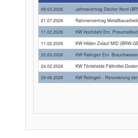
09.03.2026
Jahresvertrag Dächer Nord (
21.07.2026
Rahmenvertrag Metallbauarbe
11.02.2026
KW Hochdahl Ern. Pneumatiks
11.02.2026
KW Hilden Zulauf MID (BRW-G
20.03.2026
KW Ratingen Ern. Brauchwass
24.02.2026
KW Tönisheide Fällmittel-Dosi
29.06.2026
KW Ratingen - Renovierung de