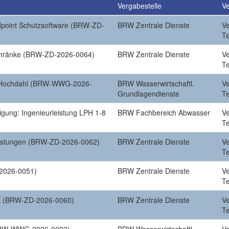
Vergabestelle
Ve
dpoint Schutzsoftware (BRW-ZD-
BRW Zentrale Dienste
V
T
schränke (BRW-ZD-2026-0064)
BRW Zentrale Dienste
V
T
 Hochdahl (BRW-WWG-2026-
BRW Wasserwirtschaftl.
V
Grundlagendienste
T
gung: Ingenieurleistung LPH 1-8
BRW Fachbereich Abwasser
V
T
eistungen (BRW-ZD-2026-0062)
BRW Zentrale Dienste
V
T
2026-0051)
BRW Zentrale Dienste
V
T
 (BRW-ZD-2026-0060)
BRW Zentrale Dienste
V
T