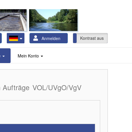
Kontrast ein
Kontrast aus
Anmelden
e
Mein Konto
 Aufträge
VOL/UVgO/VgV