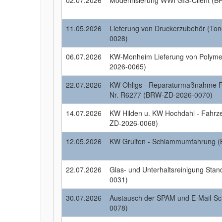
02.07.2026
Modernisierung WWI GIS-Client 
11.05.2026
Lieferung von Druckerzubehör (To
0028)
06.07.2026
KW-Monheim Lieferung von Polyme
2026-0065)
22.07.2026
KW Ohligs - Reparaturmaßnahme F
Nr. R6277 (BRW-ZD-2026-0070)
14.07.2026
KW Hilden u. KW Hochdahl - Fahrz
ZD-2026-0068)
12.05.2026
KW Gruiten - Schlammumfahrung 
22.07.2026
Glas- und Unterhaltsreinigung Sta
0031)
30.07.2026
Austausch der SPAM und E-Mail-S
0078)