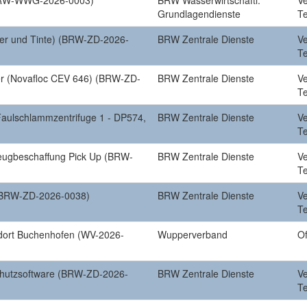
(BRW-WWG-2026-0003)
BRW Wasserwirtschaftl.
V
Grundlagendienste
T
ner und Tinte) (BRW-ZD-2026-
BRW Zentrale Dienste
V
T
r (Novafloc CEV 646) (BRW-ZD-
BRW Zentrale Dienste
V
T
aulschlammzentrifuge 1 - DP574,
BRW Zentrale Dienste
V
T
eugbeschaffung Pick Up (BRW-
BRW Zentrale Dienste
V
T
(BRW-ZD-2026-0038)
BRW Zentrale Dienste
V
T
ndort Buchenhofen (WV-2026-
Wupperverband
Of
chutzsoftware (BRW-ZD-2026-
BRW Zentrale Dienste
V
T