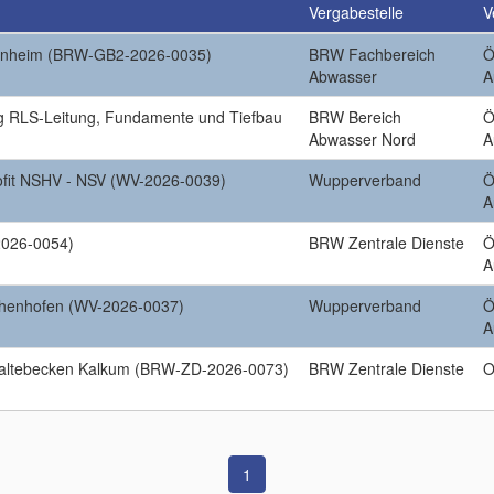
Vergabestelle
V
onheim (BRW-GB2-2026-0035)
BRW Fachbereich
Ö
Abwasser
A
g RLS-Leitung, Fundamente und Tiefbau
BRW Bereich
Ö
Abwasser Nord
A
ofit NSHV - NSV (WV-2026-0039)
Wupperverband
Ö
A
026-0054)
BRW Zentrale Dienste
Ö
A
chenhofen (WV-2026-0037)
Wupperverband
Ö
A
altebecken Kalkum (BRW-ZD-2026-0073)
BRW Zentrale Dienste
O
1