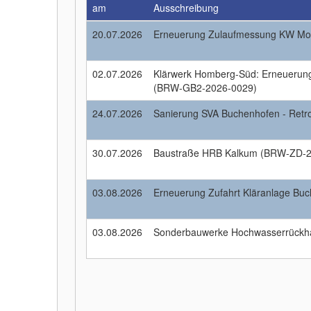
am
Ausschreibung
20.07.2026
Erneuerung Zulaufmessung KW M
02.07.2026
Klärwerk Homberg-Süd: Erneuerun
(BRW-GB2-2026-0029)
24.07.2026
Sanierung SVA Buchenhofen - Retr
30.07.2026
Baustraße HRB Kalkum (BRW-ZD-2
03.08.2026
Erneuerung Zufahrt Kläranlage Bu
03.08.2026
Sonderbauwerke Hochwasserrückh