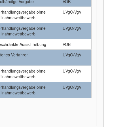
reihändige Vergabe
VOB
erhandlungsvergabe ohne
UVgO/VgV
eilnahmewettbewerb
erhandlungsvergabe ohne
UVgO/VgV
eilnahmewettbewerb
eschränkte Ausschreibung
VOB
fenes Verfahren
UVgO/VgV
erhandlungsvergabe ohne
UVgO/VgV
eilnahmewettbewerb
erhandlungsvergabe ohne
UVgO/VgV
eilnahmewettbewerb