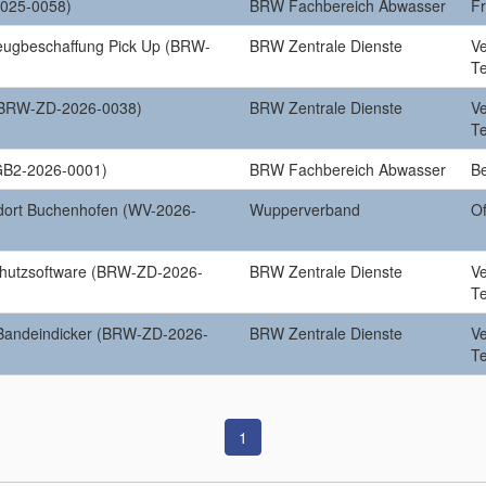
2025-0058)
BRW Fachbereich Abwasser
F
eugbeschaffung Pick Up (BRW-
BRW Zentrale Dienste
V
T
(BRW-ZD-2026-0038)
BRW Zentrale Dienste
V
T
GB2-2026-0001)
BRW Fachbereich Abwasser
B
ndort Buchenhofen (WV-2026-
Wupperverband
Of
chutzsoftware (BRW-ZD-2026-
BRW Zentrale Dienste
V
T
 Bandeindicker (BRW-ZD-2026-
BRW Zentrale Dienste
V
T
1