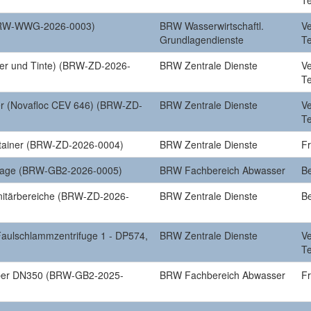
T
(BRW-WWG-2026-0003)
BRW Wasserwirtschaftl.
V
Grundlagendienste
T
ner und Tinte) (BRW-ZD-2026-
BRW Zentrale Dienste
V
T
r (Novafloc CEV 646) (BRW-ZD-
BRW Zentrale Dienste
V
T
ntainer (BRW-ZD-2026-0004)
BRW Zentrale Dienste
F
nlage (BRW-GB2-2026-0005)
BRW Fachbereich Abwasser
B
nitärbereiche (BRW-ZD-2026-
BRW Zentrale Dienste
B
aulschlammzentrifuge 1 - DP574,
BRW Zentrale Dienste
V
T
eber DN350 (BRW-GB2-2025-
BRW Fachbereich Abwasser
F