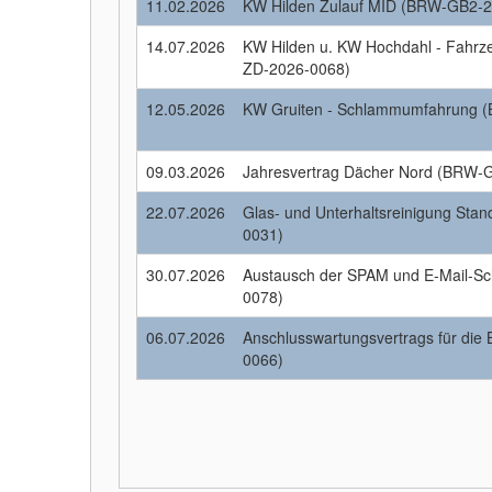
11.02.2026
KW Hilden Zulauf MID (BRW-GB2-
14.07.2026
KW Hilden u. KW Hochdahl - Fahrz
ZD-2026-0068)
12.05.2026
KW Gruiten - Schlammumfahrung 
09.03.2026
Jahresvertrag Dächer Nord (BRW-
22.07.2026
Glas- und Unterhaltsreinigung Sta
0031)
30.07.2026
Austausch der SPAM und E-Mail-S
0078)
06.07.2026
Anschlusswartungsvertrags für die
0066)