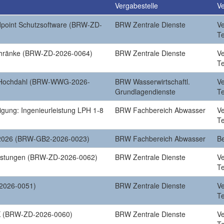
Vergabestelle
Ve
dpoint Schutzsoftware (BRW-ZD-
BRW Zentrale Dienste
V
T
schränke (BRW-ZD-2026-0064)
BRW Zentrale Dienste
V
T
 Hochdahl (BRW-WWG-2026-
BRW Wasserwirtschaftl.
V
Grundlagendienste
T
gung: Ingenieurleistung LPH 1-8
BRW Fachbereich Abwasser
V
T
 2026 (BRW-GB2-2026-0023)
BRW Fachbereich Abwasser
B
eistungen (BRW-ZD-2026-0062)
BRW Zentrale Dienste
V
T
2026-0051)
BRW Zentrale Dienste
V
T
 (BRW-ZD-2026-0060)
BRW Zentrale Dienste
V