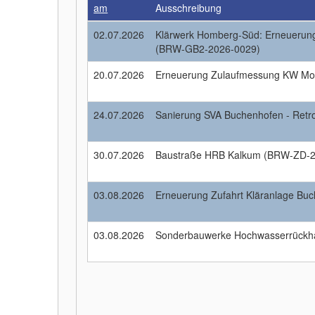
am
Ausschreibung
02.07.2026
Klärwerk Homberg-Süd: Erneuerun
(BRW-GB2-2026-0029)
20.07.2026
Erneuerung Zulaufmessung KW M
24.07.2026
Sanierung SVA Buchenhofen - Retr
30.07.2026
Baustraße HRB Kalkum (BRW-ZD-2
03.08.2026
Erneuerung Zufahrt Kläranlage Bu
03.08.2026
Sonderbauwerke Hochwasserrückh