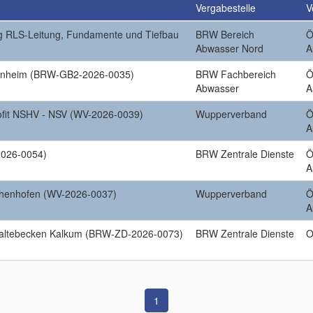
Vergabestelle
V
g RLS-Leitung, Fundamente und Tiefbau
BRW Bereich
Ö
Abwasser Nord
A
onheim (BRW-GB2-2026-0035)
BRW Fachbereich
Ö
Abwasser
A
ofit NSHV - NSV (WV-2026-0039)
Wupperverband
Ö
A
026-0054)
BRW Zentrale Dienste
Ö
A
chenhofen (WV-2026-0037)
Wupperverband
Ö
A
altebecken Kalkum (BRW-ZD-2026-0073)
BRW Zentrale Dienste
O
1