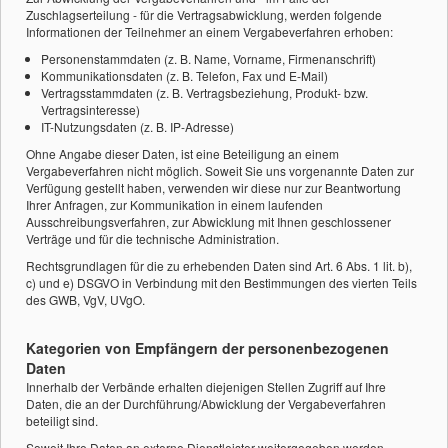
Zuschlagserteilung - für die Vertragsabwicklung, werden folgende
Informationen der Teilnehmer an einem Vergabeverfahren erhoben:
Personenstammdaten (z. B. Name, Vorname, Firmenanschrift)
Kommunikationsdaten (z. B. Telefon, Fax und E-Mail)
Vertragsstammdaten (z. B. Vertragsbeziehung, Produkt- bzw.
Vertragsinteresse)
IT-Nutzungsdaten (z. B. IP-Adresse)
Ohne Angabe dieser Daten, ist eine Beteiligung an einem
Vergabeverfahren nicht möglich. Soweit Sie uns vorgenannte Daten zur
Verfügung gestellt haben, verwenden wir diese nur zur Beantwortung
Ihrer Anfragen, zur Kommunikation in einem laufenden
Ausschreibungsverfahren, zur Abwicklung mit Ihnen geschlossener
Verträge und für die technische Administration.
Rechtsgrundlagen für die zu erhebenden Daten sind Art. 6 Abs. 1 lit. b),
c) und e) DSGVO in Verbindung mit den Bestimmungen des vierten Teils
des GWB, VgV, UVgO.
Kategorien von Empfängern der personenbezogenen
Daten
Innerhalb der Verbände erhalten diejenigen Stellen Zugriff auf Ihre
Daten, die an der Durchführung/Abwicklung der Vergabeverfahren
beteiligt sind.
Soweit Ihre Daten an externe Dienstleister weitergegeben werden,