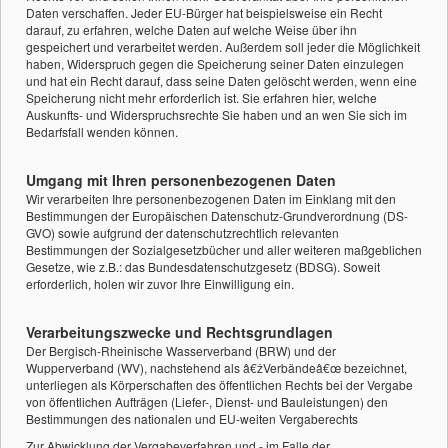
Daten verschaffen. Jeder EU-Bürger hat beispielsweise ein Recht
darauf, zu erfahren, welche Daten auf welche Weise über ihn
gespeichert und verarbeitet werden. Außerdem soll jeder die Möglichkeit
haben, Widerspruch gegen die Speicherung seiner Daten einzulegen
und hat ein Recht darauf, dass seine Daten gelöscht werden, wenn eine
Speicherung nicht mehr erforderlich ist. Sie erfahren hier, welche
Auskunfts- und Widerspruchsrechte Sie haben und an wen Sie sich im
Bedarfsfall wenden können.
Umgang mit Ihren personenbezogenen Daten
Wir verarbeiten Ihre personenbezogenen Daten im Einklang mit den
Bestimmungen der Europäischen Datenschutz-Grundverordnung (DS-
GVO) sowie aufgrund der datenschutzrechtlich relevanten
Bestimmungen der Sozialgesetzbücher und aller weiteren maßgeblichen
Gesetze, wie z.B.: das Bundesdatenschutzgesetz (BDSG). Soweit
erforderlich, holen wir zuvor Ihre Einwilligung ein.
Verarbeitungszwecke und Rechtsgrundlagen
Der Bergisch-Rheinische Wasserverband (BRW) und der
Wupperverband (WV), nachstehend als â€žVerbändeâ€œ bezeichnet,
unterliegen als Körperschaften des öffentlichen Rechts bei der Vergabe
von öffentlichen Aufträgen (Liefer-, Dienst- und Bauleistungen) den
Bestimmungen des nationalen und EU-weiten Vergaberechts
Zur Abwicklung der Vergabeverfahren und - im Falle der